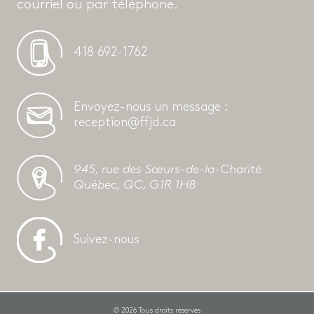
courriel ou par téléphone.
418 692-1762
Envoyez-nous un message :
reception@ffjd.ca
945, rue des Sœurs-de-la-Charité
Québec, QC, G1R 1H8
Suivez-nous
© 2026 Tous droits réservés