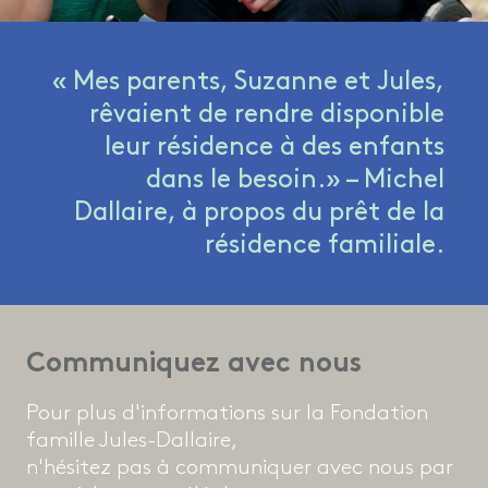
« Mes parents, Suzanne et Jules,
rêvaient de rendre disponible
leur résidence à des enfants
dans le besoin.» – Michel
Dallaire, à propos du prêt de la
résidence familiale.
Communiquez avec nous
Pour plus d'informations sur la Fondation
famille Jules-Dallaire,
n'hésitez pas à communiquer avec nous par