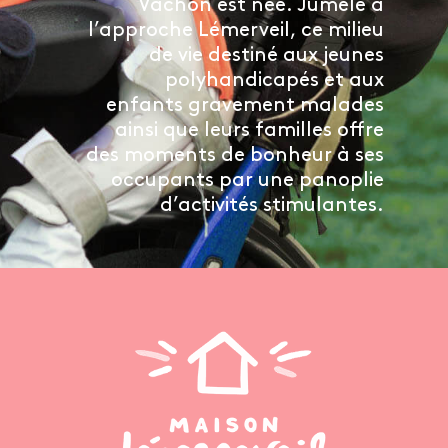
Vachon est née. Jumelé à
l’approche Lémerveil, ce milieu
de vie destiné aux jeunes
polyhandicapés et aux
enfants gravement malades
ainsi que leurs familles offre
des moments de bonheur à ses
occupants par une panoplie
d’activités stimulantes.