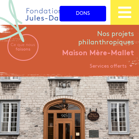
DONS
Nos projets
philanthropiques
Maison
Mère-Mallet
Services offerts