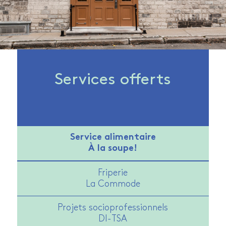
Services offerts
Service alimentaire
À la soupe!
Friperie
La Commode
Projets socioprofessionnels
DI-TSA